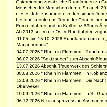
Ostermontag zusätzliche Rundfahrten zu Gun
Menschen für Menschen durch. So auch 20
dieses Jahr zusammen. In den sieben Jahren
besteht, konnte das Team der Charterliner b
Euro einfahren und an Karlheinz Böhms Äthi
Ab 2013 sollen die Oster-Rundfahrten zugun
gehen.
01.05. bis 15.10. 2026 Rundfahrten um die 
"Die Bärenherz Stiftung unterstützt solche Ei
Mariannenaue“
Kindern, die unheilbar erkrankt sind und ei
04.07.2026 " Rhein in Flammen " Rund ums
haben, insbesondere Kinderhospize."
06.07.2026 "Sektzauber" zum Abschlußfeuerw
13.07.2026 Abschlußfeuerwerk des Schierst
08.08.2026 " Rhein in Flammen " in Koblen
12.09.2026 " Rhein in Flammen " Die Nacht 
Oberwesel
19.09.2026 " Rhein in Flammen " in St. Goa
06.12.2026 Nikolausprozession Assmanns