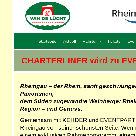
Startseite
Aktuell
Fahrten
Tickets
Even
CHARTERLINER wird zu EV
Rheingau – der Rhein, sanft geschwungen
Panoramen,
dem Süden zugewandte Weinberge: Rhein
Region – und Genuss.
Gemeinsam mit KEHDER und EVENTPARTNE
Rheingau von seiner schönsten Seite. Wenn
einem exklusiven Rahmenprogramm, einem