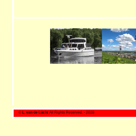
©
L. van de Lücht
All Rights Reserved. - 202